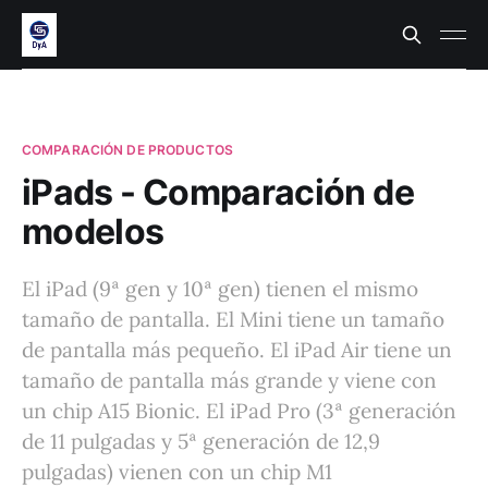
COMPARACIÓN DE PRODUCTOS
iPads - Comparación de
modelos
El iPad (9ª gen y 10ª gen) tienen el mismo
tamaño de pantalla. El Mini tiene un tamaño
de pantalla más pequeño. El iPad Air tiene un
tamaño de pantalla más grande y viene con
un chip A15 Bionic. El iPad Pro (3ª generación
de 11 pulgadas y 5ª generación de 12,9
pulgadas) vienen con un chip M1