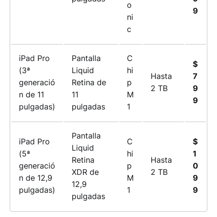
o
9
ni
c
iPad Pro
Pantalla
C
$
(3ª
Liquid
hi
Hasta
7
generació
Retina de
p
2 TB
9
n de 11
11
M
9
pulgadas)
pulgadas
1
Pantalla
iPad Pro
C
$
Liquid
(5ª
hi
1
Retina
Hasta
generació
p
0
XDR de
2 TB
n de 12,9
M
9
12,9
pulgadas)
1
9
pulgadas