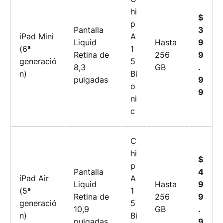
hi
$
p
Pantalla
3
iPad Mini
A
Liquid
Hasta
9
(6ª
1
Retina de
256
9
generació
5
8,3
GB
.
n)
Bi
pulgadas
9
o
9
ni
c
C
hi
$
p
Pantalla
4
iPad Air
A
Liquid
Hasta
9
(5ª
1
Retina de
256
9
generació
5
10,9
GB
.
n)
Bi
pulgadas
9