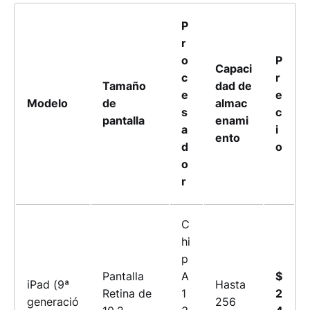
P
r
o
P
Capaci
c
r
Tamaño
dad de
e
e
Modelo
de
almac
s
c
pantalla
enami
a
i
ento
d
o
o
r
C
hi
p
Pantalla
A
$
iPad (9ª
Hasta
Retina de
1
2
generació
256