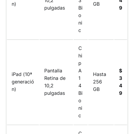
10,2
3
4
n)
GB
pulgadas
Bi
9
o
ni
c
C
hi
p
Pantalla
A
$
iPad (10ª
Hasta
Retina de
1
3
generació
256
10,2
4
4
n)
GB
pulgadas
Bi
9
o
ni
c
C