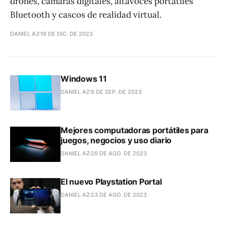
drones, cámaras digitales, altavoces portátiles
Bluetooth y cascos de realidad virtual.
DANIEL AZ
19 DE DIC. DE 2023
Windows 11
DANIEL AZ
9 DE SEP. DE 2023
Mejores computadoras portátiles para
juegos, negocios y uso diario
DANIEL AZ
26 DE AGO. DE 2023
El nuevo Playstation Portal
DANIEL AZ
23 DE AGO. DE 2023